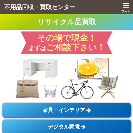
不用品回収・買取センター
tog
nav
ひらく
リサイクル品買取
その場で現金！
ご相談下さい！
まずは
家具・インテリア
デジタル家電